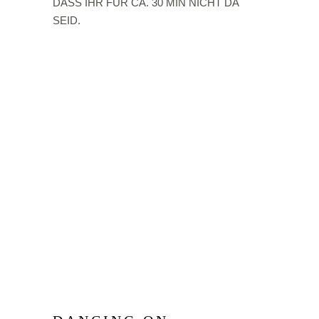
DASS IHR FÜR CA. 30 MIN NICHT DA
SEID.